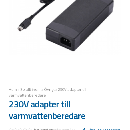
Hem
»
Se allt inom
»
Övrigt
»
230V adapter till
varmvattenberedare
230V adapter till
varmvattenberedare
Har inget omdömmen ännu
Skriv en recension