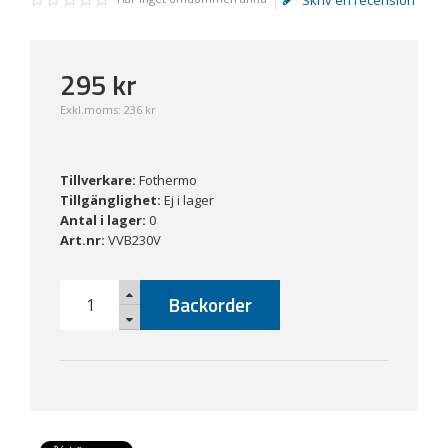
295
kr
Exkl.moms:
236 kr
Tillverkare:
Fothermo
Tillgänglighet:
Ej i lager
Antal i lager:
0
Art.nr:
VVB230V
Backorder