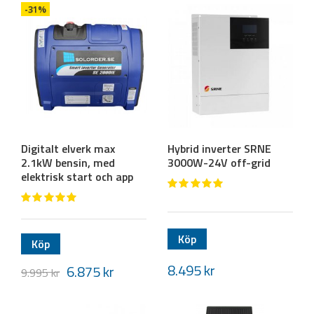
-31%
Digitalt elverk max
Hybrid inverter SRNE
2.1kW bensin, med
3000W-24V off-grid
elektrisk start och app
Köp
Köp
8.495
kr
6.875
kr
9.995
kr