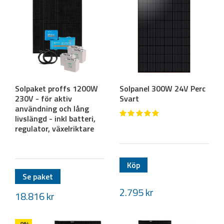
Solpaket proffs 1200W
Solpanel 300W 24V Perc
230V - för aktiv
Svart
användning och lång
livslängd - inkl batteri,
regulator, växelriktare
Köp
Se paket
2.795
kr
18.816
kr
-9%