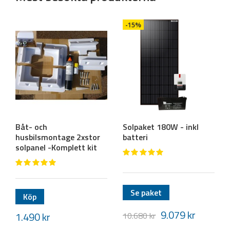
-15%
Båt- och
Solpaket 180W - inkl
husbilsmontage 2xstor
batteri
solpanel -Komplett kit
Se paket
Köp
9.079
kr
1.490
kr
10.680
kr