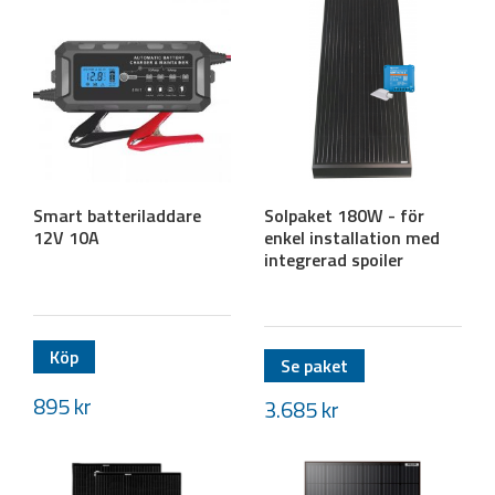
Smart batteriladdare
Solpaket 180W - för
12V 10A
enkel installation med
integrerad spoiler
Köp
Se paket
895
kr
3.685
kr