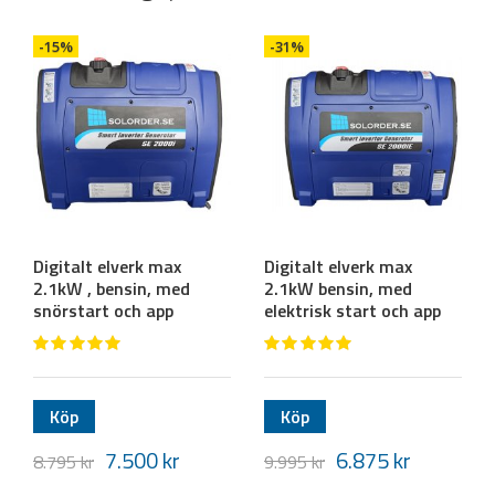
-15%
-31%
Digitalt elverk max
Digitalt elverk max
2.1kW , bensin, med
2.1kW bensin, med
snörstart och app
elektrisk start och app
Köp
Köp
7.500
kr
6.875
kr
8.795
kr
9.995
kr