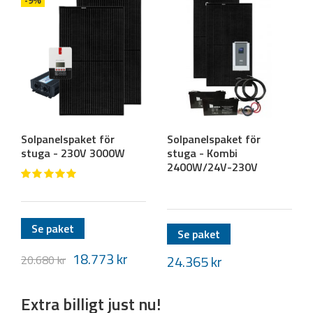
Solpanelspaket för
Solpanelspaket för
stuga - 230V 3000W
stuga - Kombi
2400W/24V-230V
Se paket
Se paket
18.773
kr
24.365
kr
20.680
kr
Extra billigt just nu!