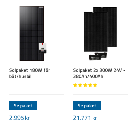
Solpaket 180W för
Solpaket 2x 300W 24V -
båt/husbil
380Ah/400Ah
Se paket
Se paket
2.995
kr
21.771
kr