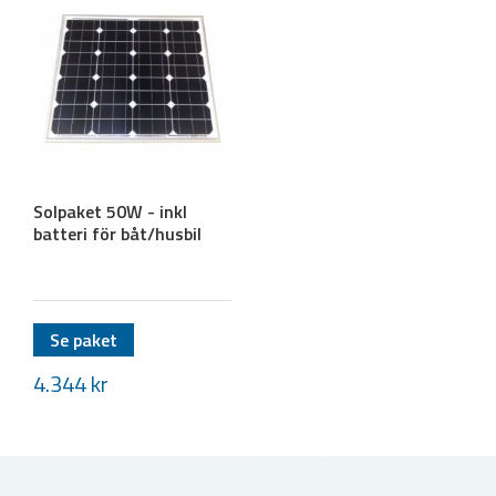
Solpaket 50W - inkl
batteri för båt/husbil
Se paket
4.344
kr