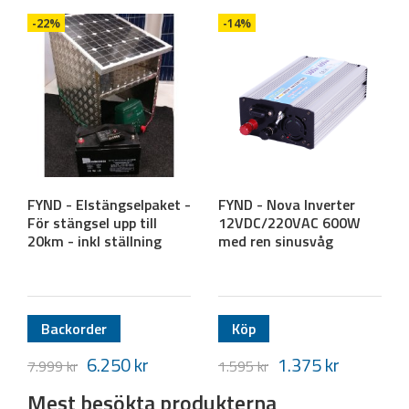
-22%
-14%
FYND - Elstängselpaket -
FYND - Nova Inverter
För stängsel upp till
12VDC/220VAC 600W
20km - inkl ställning
med ren sinusvåg
Backorder
Köp
6.250
kr
1.375
kr
7.999
kr
1.595
kr
Mest besökta produkterna