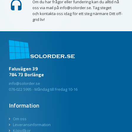
Om du har frågor eller fundering kan du alltid nå
oss via mail på info@solorder.se. Tag steget
och kontakta oss idag för ett steg närmare Ditt off-
grid liv!
Faluvägen 39
784 73 Borlänge
info@solorder.se
076-022 5995 - Måndag till Fredag 10-16
Information
Om oss
Leveransinformation
Köpvillkor