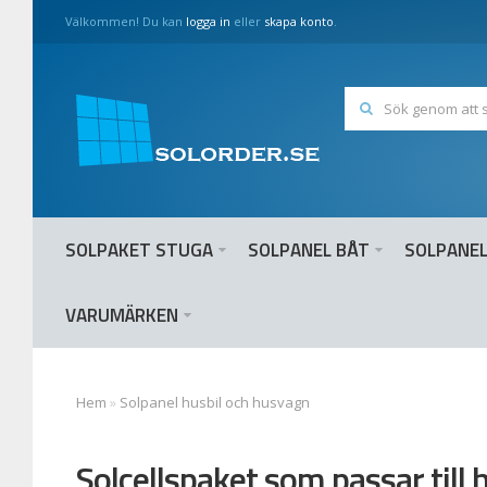
Välkommen! Du kan
logga in
eller
skapa konto
.
SOLPAKET STUGA
SOLPANEL BÅT
SOLPANEL
VARUMÄRKEN
Hem
»
Solpanel husbil och husvagn
Solcellspaket som passar till