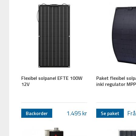
Flexibel solpanel EFTE 100W
Paket flexibel sol
12V
inkl regulator MP
1.495
kr
Frå
Backorder
Se paket