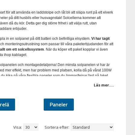
art för att använda en laddstolpe och låt bli att släpa runt på ett elverk
ler på ditt husbils eller husvagnstak! Solcellerna kommer att
 då du kör. Detta ger dig större frihet i att välja rutt, utan
addare erbjuder.
pla in en solpanel på ditt batteri och befintliga elsystem.
Vi har tagit
 och monteringsutrustning som passar till våra paketerbjudanden för att
 allt om ett solcellssystem
. När du köper ett paket kopplar vi även
da ihop kablaget.
olpanelen och montagedetaljerna! Den minsta solpanelen vi har är
d mer effekt, men har problem med platsen, kolla då på vårat 100W
du kika på våra flexibla paneler som du limmar/tejpar fast på taket.
ggt på taket, en kabelgenomföring för att kunna ta in kablaget tätt
Läs mer....
al. Som du ser när du kollar bland paketen så sorterar vi paketen med
WM regulator, om du vill fördjupa dig i teknikerna kan du läsa i
relä
Paneler
r det inga problem att även koppla in solcellsregulatorn direkt på
re än vanliga batterier, vi erbjuder två varianter av batterier som tål
Visa:
Sortera efter:
).
Tänk på att byta ut batterierna samtidigt och blanda inte