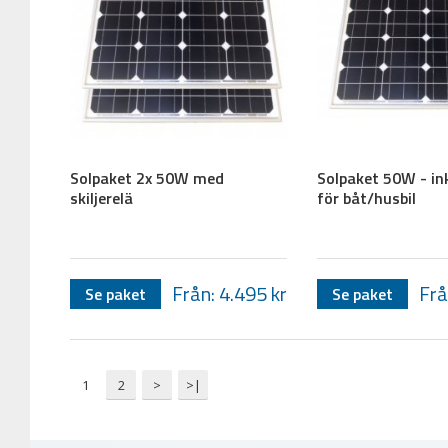
Solpaket 2x 50W med
Solpaket 50W - ink
skiljerelä
för båt/husbil
Från: 4.495
kr
Frå
Se paket
Se paket
1
2
>
>|