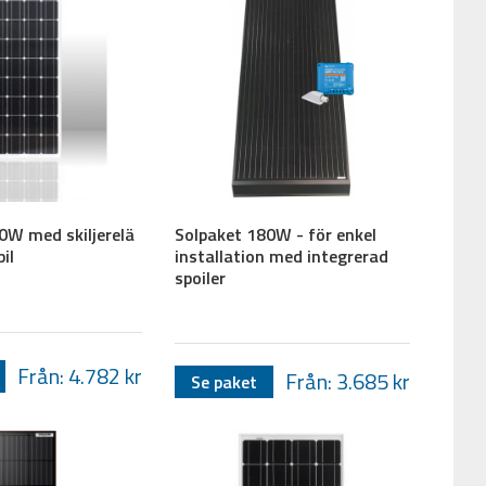
0W med skiljerelä
Solpaket 180W - för enkel
il
installation med integrerad
spoiler
Från: 4.782
kr
Från: 3.685
kr
Se paket