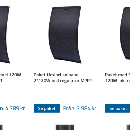
panel 120W
Paket flexibel solpanel
Paket med f
PT
2*120W inkl regulator MPPT
120W inkl 
n: 4.789
kr
Från: 7.984
kr
Se paket
Se paket