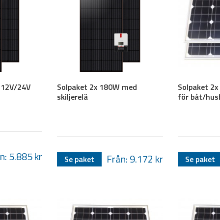
 12V/24V
Solpaket 2x 180W med
Solpaket 2x 
skiljerelä
för båt/husb
n: 5.885
kr
Från: 9.172
kr
Se paket
Se paket