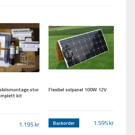
t rekommenderar vi att du kopplar in ditt elsystem genom regulatorn och
tänger av lasten om batterispänningen sjunker för mycket, detta gör att
llsregulatorns last utgång, solcellsregulatorn kommer då endast ladda
lag på energiförburkare för varje solpaket så du kan få en
la TV-apparater.
a fungera.
sbilsmontage stor
Flexibel solpanel 100W 12V
omplett kit
1.595
kr
Backorder
1.195
kr