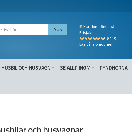
Kundomdöme på
Prisjakt:
9 / 10
Läs våra omdömen
 HUSBIL OCH HUSVAGN
SE ALLT INOM
FYNDHÖRNA
 husbilar och husvagnar