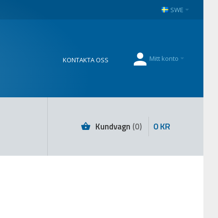
SWE
Mitt konto
KONTAKTA OSS
0
KR
Kundvagn
0