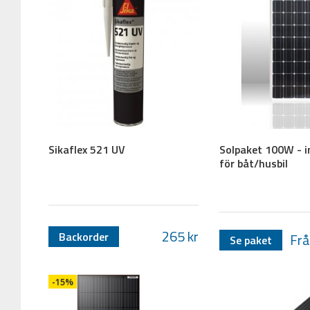
Sikaflex 521 UV
Solpaket 100W - in
för båt/husbil
265
kr
Backorder
Frå
Se paket
-15%