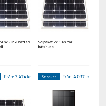
50W - inkl batteri
Solpaket 2x 50W för
il
båt/husbil
Från: 7.474
kr
Från: 4.037
kr
Se paket