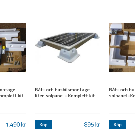
 Har du i dagsläget ingen regulator eller övervakning mellan batteriet och elsysteme
gen för paketen. Detta rekommenderar vi för att regulatorn övervakar batteriet, och s
at. Har du redan en regulator med batteriövervakning behöver du inte koppla in solce
llsystemet du ska ha. Då det är väldigt inviduellt har vi listat ett par förs
lefonladdare, LED-belysning, radio och vattenpump
are, ex. telefonladdare, laptop/platta, LED-belysning, radio och energisnå
rlitligheten av systemet, dvs. när man väl använder det vill man att det sk
nabb
och
billig
frakt!
 mail.
montage
Båt- och husbilsmontage
Båt- och hu
omplett kit
liten solpanel - Komplett kit
solpanel -K
1.490
kr
895
kr
Köp
Köp