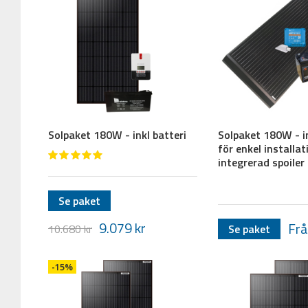
Solpaket 180W - inkl batteri
Solpaket 180W - in
för enkel installa
integrerad spoiler
Se paket
9.079
kr
Frå
Se paket
10.680
kr
-15%