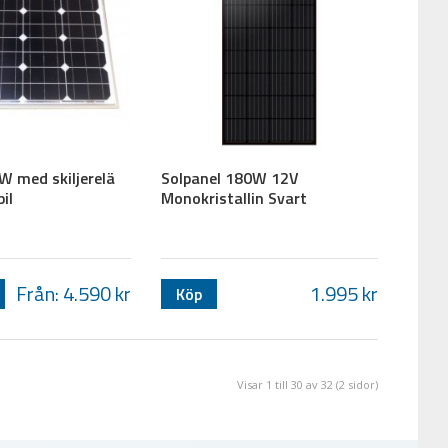
W med skiljerelä
Solpanel 180W 12V
il
Monokristallin Svart
Från: 4.590
kr
1.995
kr
Köp
Visar 1 till 30 av 32 (2 sidor)