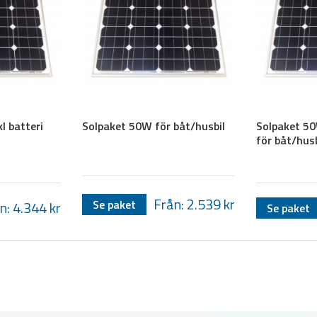
l batteri
Solpaket 50W för båt/husbil
Solpaket 50
för båt/husb
Från: 2.539
kr
Se paket
n: 4.344
kr
Se paket