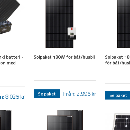
kl batteri -
Solpaket 180W för båt/husbil
Solpaket 18
tion med
för båt/husb
Från: 2.995
kr
Se paket
Se paket
n: 8.025
kr