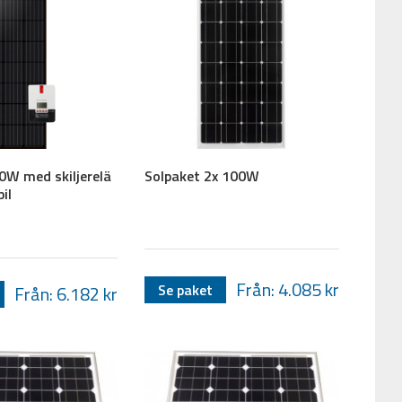
0W med skiljerelä
Solpaket 2x 100W
il
Från: 4.085
kr
Se paket
Från: 6.182
kr