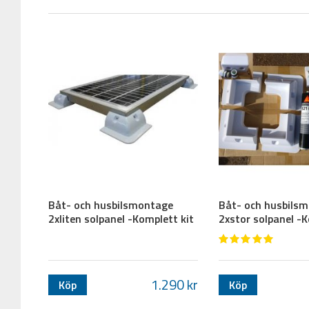
Sista steget är att koppla in regulatorn på det befintliga elsystemet.
inte direkt på batteriet, som i elschemat du finner i produktbeskrivnin
du
inte riskerar att batteriet tar skada
för att det blir för djupt urladd
batteriet medan du tar ut elen genom ditt befintliga elsystem.
Teori i all ära! Nu undrar du förmodligen vilken storlek på solce
uppfattning vad som passar just
dig
:
50W
- För små förbrukare som inte används så ofta, ex. te
100W
och
2x 50W
- För små förbrukare som används lite oft
200W
- Som 100W paketet fast här sätter man värde på tillfö
Eftersom vi har god logistik och bra fraktkontakter kan vi erbjuda dig
s
Har du några frågor är du välkommen att kontakta oss via telefon eller
Båt- och husbilsmontage
Båt- och husbils
2xliten solpanel -Komplett kit
2xstor solpanel -K
1.290
kr
Köp
Köp