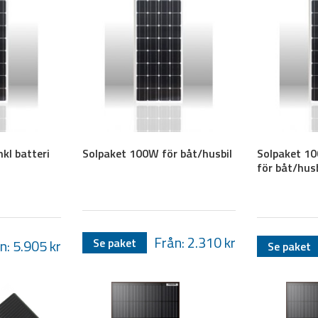
kl batteri
Solpaket 100W för båt/husbil
Solpaket 10
för båt/husb
Från: 2.310
kr
Se paket
n: 5.905
kr
Se paket