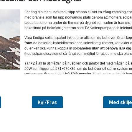
Förläng din tripp i naturen
, slipp stanna till vid en trång camping enb
med bränsle som tar upp nödvändig plats genom att montera solpane
ladda batterierna under de timmar på dygnet som solen är framme, även
bekostnad på bekvämligheterna som TV, vattenpumpar och telefonl
Våra färdiga solcellspaket inkluderar allt som du behöver för att kop
fram
de batterier, kabeldimensioner, solcellsregulatorer, kontakter
du enkelt ska kunna koppla in solpanelen
utan att behöva lära dig
ihop solpanelssystemet så långt som möjligt för att du inte ska blan
Tänk på att ta ut måtten
på husbilen och jämför det med måtten på s
50W som ligger på 571x676x35, om du behöver ett större system me
system som är uppdelat i två 50W paneler. Har du ett rundat tak kan 
/husvagnsmontage inkluderar vita montagedetaljer för platta tak som smälter in sny
ljerna.
kruva fast solpanelsregulatorn, den placeras förslagsvis nära din befintliga elcentr
regulator 15%-20% effektivare på att ta vara på energin från solen jämfört med en P
Kyl/Frys
Med skilje
igaste del, batteribanken. Har du redan ett befintligt batterisystem med laddning ä
rbjuder vi
så kallade deep cycle batterier som är gjorda för att tåla att laddas ur djupa
r 70% av dess fulla kapacitet, vilket är den djupaste urladdning som rekommenderas