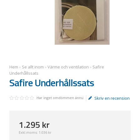
Hem
»
Se allt inom
»
Värme och ventilation
»
Safire
Underhållssats
Safire Underhållssats
Har inget omdömmen ännu
Skriv en recension
1.295
kr
Exkl.moms:
1.036 kr