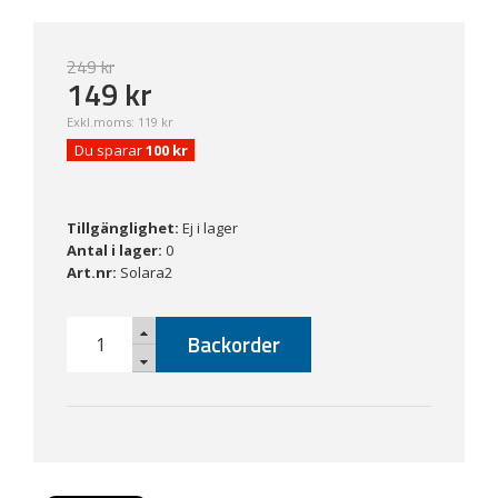
249
kr
149
kr
Exkl.moms:
119 kr
Du sparar
100 kr
Tillgänglighet:
Ej i lager
Antal i lager:
0
Art.nr:
Solara2
Backorder