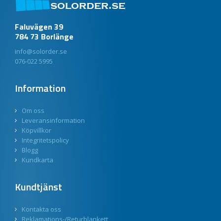
Faluvägen 39
784 73 Borlänge
info@solorder.se
076-022 5995
Information
Om oss
Leveransinformation
Köpvillkor
Integritetspolicy
Blogg
Kundkarta
Kundtjänst
Kontakta oss
Reklamations-/Returblankett