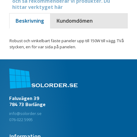
och så rekommenderar vi produkter. Du
hittar verktyget här
Beskrivning
Kundomdömen
Robust och vinkelbart fäste paneler upp till 150W till vägg. TVå
stycken, en för var sida på panelen.
Faluvägen 39
784 73 Borlänge
info@solorder.se
076-022 5995
Information